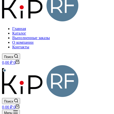
Главная
Каталог
Выполненные заказы
О компании
Контакты
Поиск
Корзина
0,00
₽
0
Поиск
Корзина
0,00
₽
0
Menu