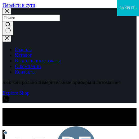
Перейти к сути
ЗАКРЫТЬ
Ничего
не
найдено
Главная
Каталог
Выполненные заказы
О компании
Контакты
Sick контрольно-измерительные приборы и автоматика
Explore Shop
Sick контрольно-измерительные приборы и автоматика