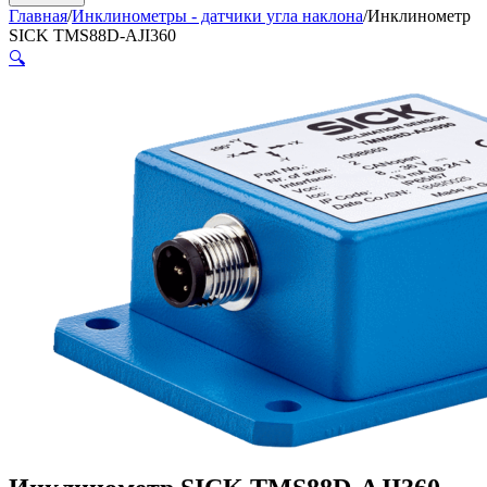
Главная
/
Инклинометры - датчики угла наклона
/
Инклинометр
SICK TMS88D-AJI360
🔍