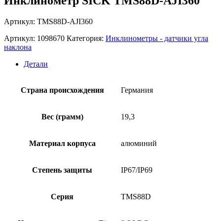
Инклинометр SICK TMS88D-AJI360
Артикул: TMS88D-AJI360
Артикул:
1098670
Категория:
Инклинометры - датчики угла
наклона
Детали
Страна происхождения
Германия
Вес (грамм)
19,3
Материал корпуса
алюминий
Степень защиты
IP67/IP69
Серия
TMS88D