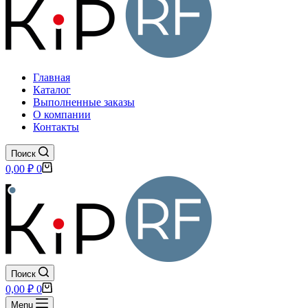
Главная
Каталог
Выполненные заказы
О компании
Контакты
Поиск
Корзина
0,00
₽
0
Поиск
Корзина
0,00
₽
0
Menu