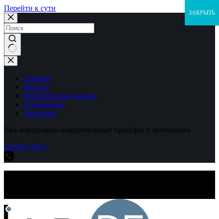
Перейти к сути
ЗАКРЫТЬ
Ничего
не
найдено
Главная
Каталог
Выполненные заказы
О компании
Контакты
Sick контрольно-измерительные приборы и автоматика
Explore Shop
Sick контрольно-измерительные приборы и автоматика