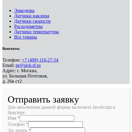
Энкодеры
Датчики наклона
Датчики скорости
Расходометры
Датчики температуры
Все товары
Контакты
Телефон:
+7 (499) 110-27-54
Email:
pr@sick-rf.ru
Адрес: г. Москва,
ул. Большая Почтовая,
д. 26в ст2
Отправить заявку
Для заполнения данной формы включите JavaScript в
браузере.
Имя
*
Телефон
*
Эл. почта
*