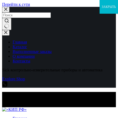
Перейти к сути
ЗАКРЫТЬ
Ничего
не
найдено
Главная
Каталог
Выполненные заказы
О компании
Контакты
Sick контрольно-измерительные приборы и автоматика
Explore Shop
Sick контрольно-измерительные приборы и автоматика