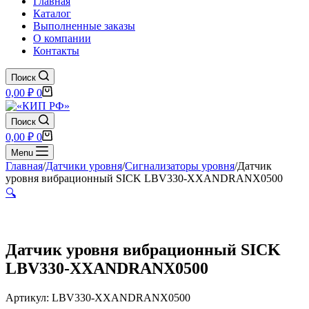
Главная
Каталог
Выполненные заказы
О компании
Контакты
Поиск
Корзина
0,00
₽
0
Поиск
Корзина
0,00
₽
0
Menu
Главная
/
Датчики уровня
/
Сигнализаторы уровня
/
Датчик
уровня вибрационный SICK LBV330-XXANDRANX0500
🔍
Датчик уровня вибрационный SICK
LBV330-XXANDRANX0500
Артикул: LBV330-XXANDRANX0500