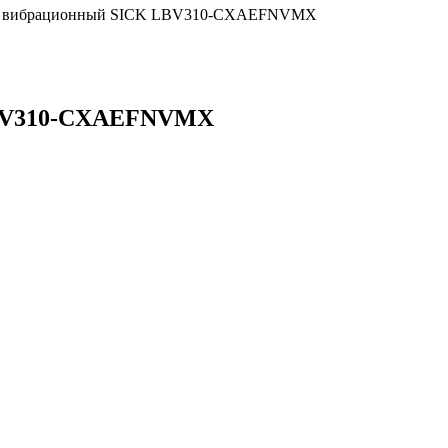
ня вибрационный SICK LBV310-CXAEFNVMX
LBV310-CXAEFNVMX