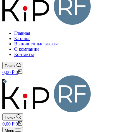
Главная
Каталог
Выполненные заказы
О компании
Контакты
Поиск
Корзина
0,00
₽
0
Поиск
Корзина
0,00
₽
0
Menu