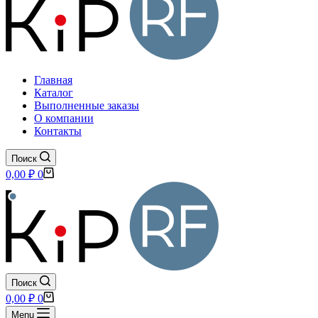
Главная
Каталог
Выполненные заказы
О компании
Контакты
Поиск
Корзина
0,00
₽
0
Поиск
Корзина
0,00
₽
0
Menu