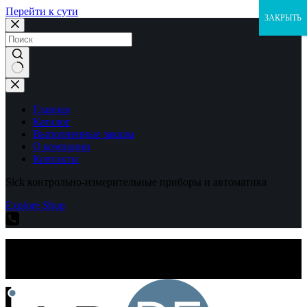
Перейти к сути
ЗАКРЫТЬ
Ничего
не
найдено
Главная
Каталог
Выполненные заказы
О компании
Контакты
Sick контрольно-измерительные приборы и автоматика
Explore Shop
Sick контрольно-измерительные приборы и автоматика