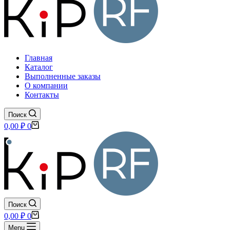
Главная
Каталог
Выполненные заказы
О компании
Контакты
Поиск
Корзина
0,00
₽
0
Поиск
Корзина
0,00
₽
0
Menu