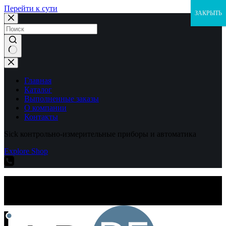
Перейти к сути
ЗАКРЫТЬ
Ничего
не
найдено
Главная
Каталог
Выполненные заказы
О компании
Контакты
Sick контрольно-измерительные приборы и автоматика
Explore Shop
Sick контрольно-измерительные приборы и автоматика