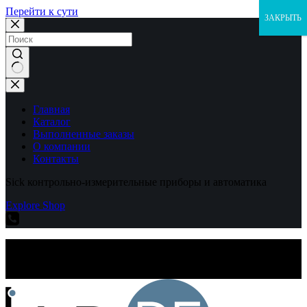
Перейти к сути
ЗАКРЫТЬ
Ничего
не
найдено
Главная
Каталог
Выполненные заказы
О компании
Контакты
Sick контрольно-измерительные приборы и автоматика
Explore Shop
Sick контрольно-измерительные приборы и автоматика