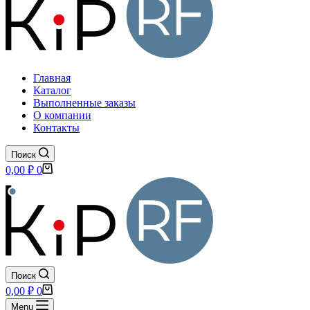
Главная
Каталог
Выполненные заказы
О компании
Контакты
Поиск
Корзина
0,00
₽
0
Поиск
Корзина
0,00
₽
0
Menu