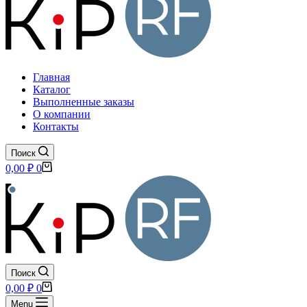
Главная
Каталог
Выполненные заказы
О компании
Контакты
Поиск
Корзина
0,00
₽
0
Поиск
Корзина
0,00
₽
0
Menu