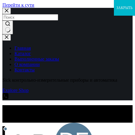
Перейти к сути
ЗАКРЫТЬ
Ничего
не
найдено
Главная
Каталог
Выполненные заказы
О компании
Контакты
Sick контрольно-измерительные приборы и автоматика
Explore Shop
Sick контрольно-измерительные приборы и автоматика