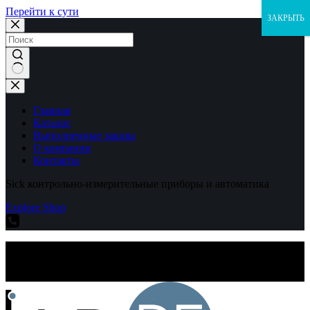
Перейти к сути
ЗАКРЫТЬ
Ничего
не
найдено
Главная
Каталог
Выполненные заказы
О компании
Контакты
Sick контрольно-измерительные приборы и автоматика
Explore Shop
Sick контрольно-измерительные приборы и автоматика