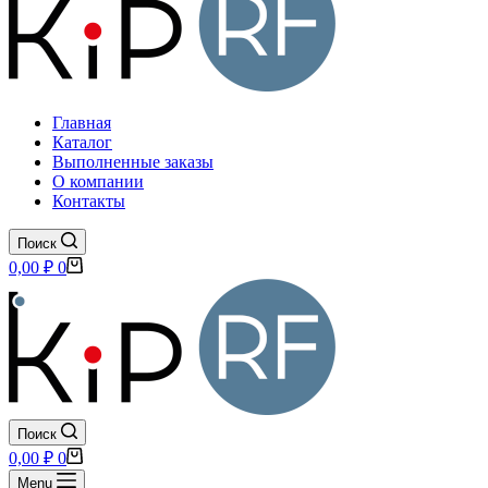
Главная
Каталог
Выполненные заказы
О компании
Контакты
Поиск
Корзина
0,00
₽
0
Поиск
Корзина
0,00
₽
0
Menu