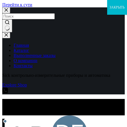
Перейти к сути
ЗАКРЫТЬ
Ничего
не
найдено
Главная
Каталог
Выполненные заказы
О компании
Контакты
Sick контрольно-измерительные приборы и автоматика
Explore Shop
Sick контрольно-измерительные приборы и автоматика