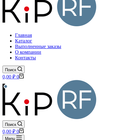
Главная
Каталог
Выполненные заказы
О компании
Контакты
Поиск
Корзина
0,00
₽
0
Поиск
Корзина
0,00
₽
0
Menu