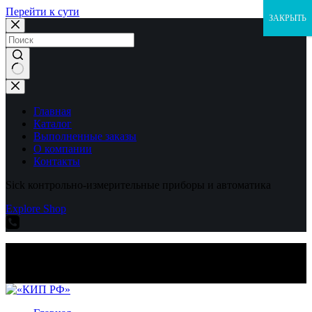
Перейти к сути
ЗАКРЫТЬ
Ничего
не
найдено
Главная
Каталог
Выполненные заказы
О компании
Контакты
Sick контрольно-измерительные приборы и автоматика
Explore Shop
Sick контрольно-измерительные приборы и автоматика