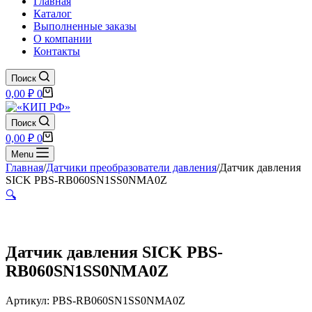
Главная
Каталог
Выполненные заказы
О компании
Контакты
Поиск
Корзина
0,00
₽
0
Поиск
Корзина
0,00
₽
0
Menu
Главная
/
Датчики преобразователи давления
/
Датчик давления
SICK PBS-RB060SN1SS0NMA0Z
🔍
Датчик давления SICK PBS-
RB060SN1SS0NMA0Z
Артикул: PBS-RB060SN1SS0NMA0Z