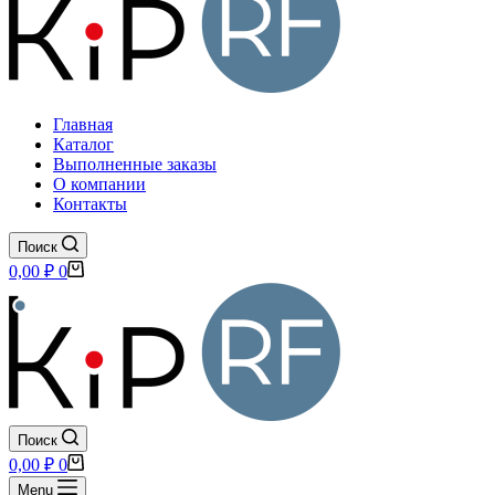
Главная
Каталог
Выполненные заказы
О компании
Контакты
Поиск
Корзина
0,00
₽
0
Поиск
Корзина
0,00
₽
0
Menu