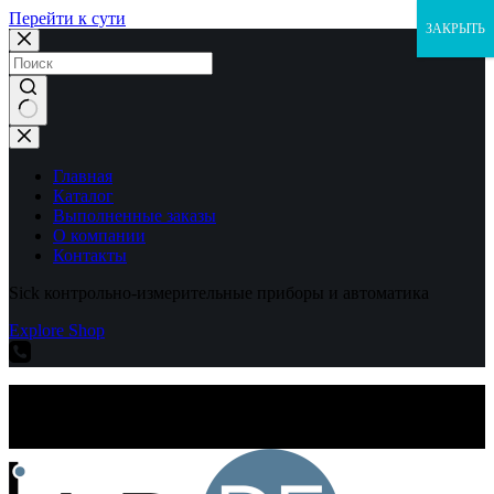
Перейти к сути
ЗАКРЫТЬ
Ничего
не
найдено
Главная
Каталог
Выполненные заказы
О компании
Контакты
Sick контрольно-измерительные приборы и автоматика
Explore Shop
Sick контрольно-измерительные приборы и автоматика