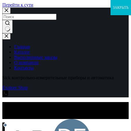
Перейти к сути
ЗАКРЫТЬ
Ничего
не
найдено
Главная
Каталог
Выполненные заказы
О компании
Контакты
Sick контрольно-измерительные приборы и автоматика
Explore Shop
Sick контрольно-измерительные приборы и автоматика