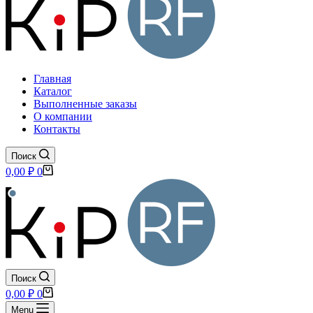
Главная
Каталог
Выполненные заказы
О компании
Контакты
Поиск
Корзина
0,00
₽
0
Поиск
Корзина
0,00
₽
0
Menu