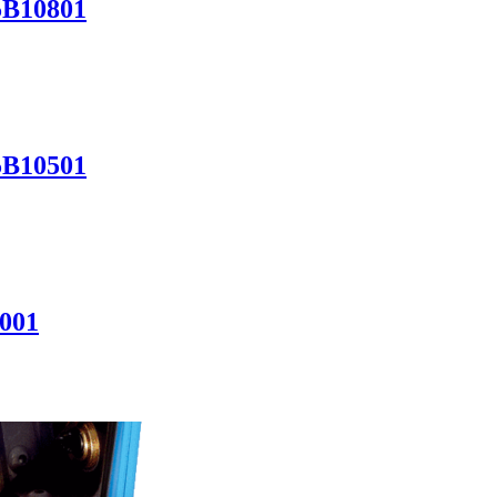
5B10801
5B10501
001