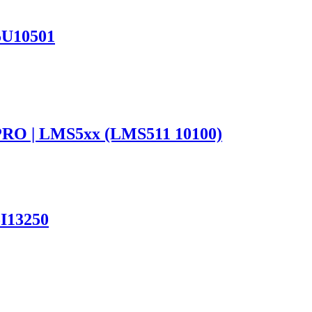
5U10501
O | LMS5xx (LMS511 10100)
I13250