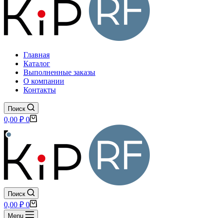
Главная
Каталог
Выполненные заказы
О компании
Контакты
Поиск
Корзина
0,00
₽
0
Поиск
Корзина
0,00
₽
0
Menu