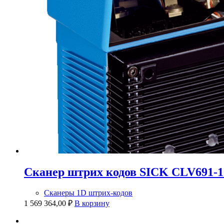
Сканер штрих кодов SICK CLV691-1
Сканеры 1D штрих-кодов
1 569 364,00
₽
В корзину