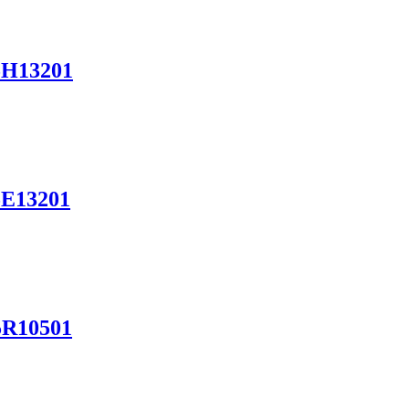
5H13201
5E13201
5R10501