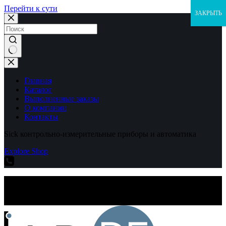
Перейти к сути
ЗАКРЫТЬ
Ничего
не
найдено
Главная
Каталог
Выполненные заказы
О компании
Контакты
Sick контрольно-измерительные приборы и автоматика
Explore Shop
Sick контрольно-измерительные приборы и автоматика