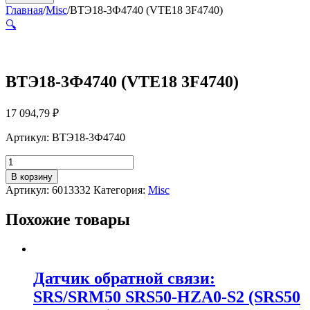
Главная
/
Misc
/
ВТЭ18-3Ф4740 (VTE18 3F4740)
🔍
ВТЭ18-3Ф4740 (VTE18 3F4740)
17 094,79
₽
Артикул: ВТЭ18-3Ф4740
Количество
товара
В корзину
ВТЭ18-
Артикул:
6013332
Категория:
Misc
3Ф4740
(VTE18
Похожие товары
3F4740)
Датчик обратной связи:
SRS/SRM50 SRS50-HZA0-S2 (SRS50