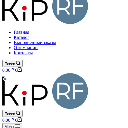
Главная
Каталог
Выполненные заказы
О компании
Контакты
Поиск
Корзина
0,00
₽
0
Поиск
Корзина
0,00
₽
0
Menu