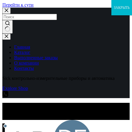
Перейти к сути
ЗАКРЫТЬ
Ничего
не
найдено
Главная
Каталог
Выполненные заказы
О компании
Контакты
Sick контрольно-измерительные приборы и автоматика
Explore Shop
Sick контрольно-измерительные приборы и автоматика