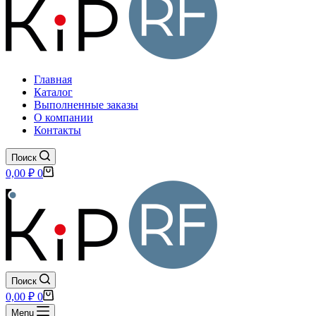
Главная
Каталог
Выполненные заказы
О компании
Контакты
Поиск
Корзина
0,00
₽
0
Поиск
Корзина
0,00
₽
0
Menu