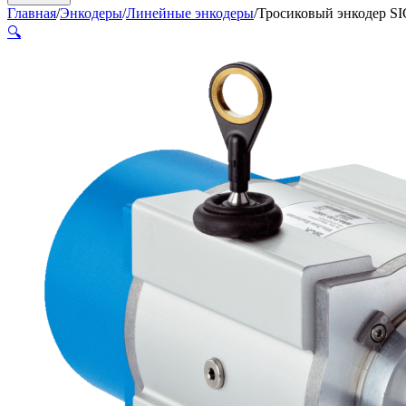
Главная
/
Энкодеры
/
Линейные энкодеры
/
Тросиковый энкодер 
🔍