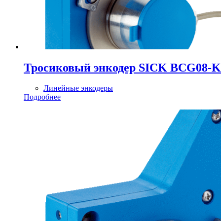
Тросиковый энкодер SICK BCG08
Линейные энкодеры
Подробнее