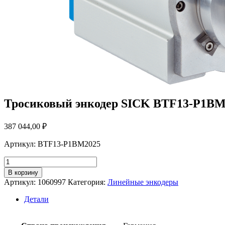
Тросиковый энкодер SICK BTF13-P1BM
387 044,00
₽
Артикул: BTF13-P1BM2025
Количество
товара
В корзину
Тросиковый
Артикул:
1060997
Категория:
Линейные энкодеры
энкодер
SICK
Детали
BTF13-
P1BM2025