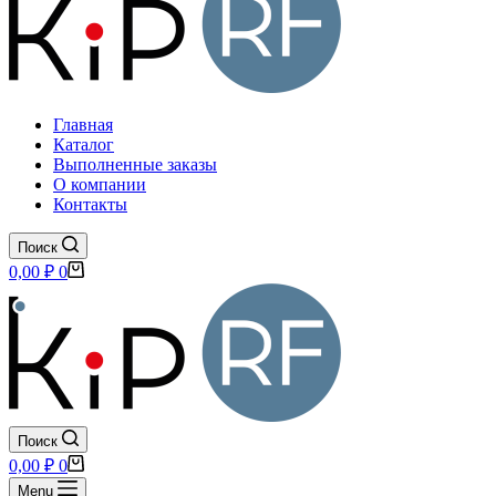
Главная
Каталог
Выполненные заказы
О компании
Контакты
Поиск
Корзина
0,00
₽
0
Поиск
Корзина
0,00
₽
0
Menu