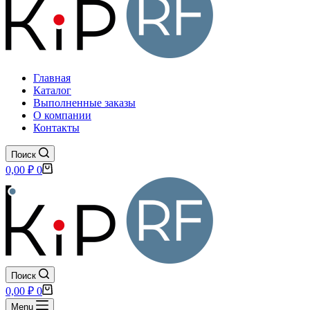
Главная
Каталог
Выполненные заказы
О компании
Контакты
Поиск
Корзина
0,00
₽
0
Поиск
Корзина
0,00
₽
0
Menu