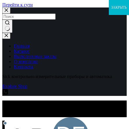
Перейти к сути
ЗАКРЫТЬ
Ничего
не
найдено
Главная
Каталог
Выполненные заказы
О компании
Контакты
Sick контрольно-измерительные приборы и автоматика
Explore Shop
Sick контрольно-измерительные приборы и автоматика