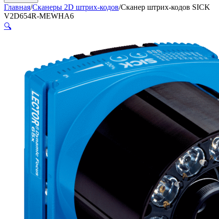
Главная
/
Сканеры 2D штрих-кодов
/
Сканер штрих-кодов SICK
V2D654R-MEWHA6
🔍