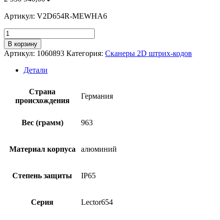
Артикул: V2D654R-MEWHA6
Количество
товара
В корзину
Сканер
Артикул:
1060893
Категория:
Сканеры 2D штрих-кодов
штрих-
кодов
Детали
SICK
V2D654R-
Страна
MEWHA6
Германия
происхождения
Вес (грамм)
963
Материал корпуса
алюминий
Степень защиты
IP65
Серия
Lector654