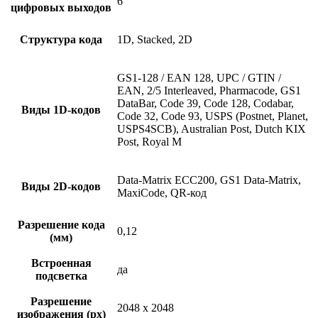
6
цифровых выходов
Структура кода
1D, Stacked, 2D
GS1-128 / EAN 128, UPC / GTIN /
EAN, 2/5 Interleaved, Pharmacode, GS1
DataBar, Code 39, Code 128, Codabar,
Виды 1D-кодов
Code 32, Code 93, USPS (Postnet, Planet,
USPS4SCB), Australian Post, Dutch KIX
Post, Royal M
Data-Matrix ECC200, GS1 Data-Matrix,
Виды 2D-кодов
MaxiCode, QR-код
Разрешение кода
0,12
(мм)
Встроенная
да
подсветка
Разрешение
2048 x 2048
изображения (px)