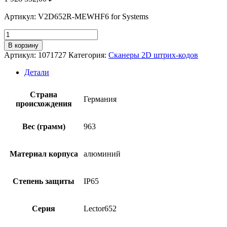
Артикул: V2D652R-MEWHF6 for Systems
Количество
товара
В корзину
Сканер
Артикул:
1071727
Категория:
Сканеры 2D штрих-кодов
штрих-
кодов
Детали
SICK
V2D652R-
Страна
MEWHF6
Германия
происхождения
for
Systems
Вес (грамм)
963
Материал корпуса
алюминий
Степень защиты
IP65
Серия
Lector652