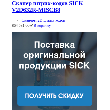
Сканер штрих-кодов SICK
V2D632R-MISCB8
Сканеры 2D штрих-кодов
864 581,00
₽
В корзину