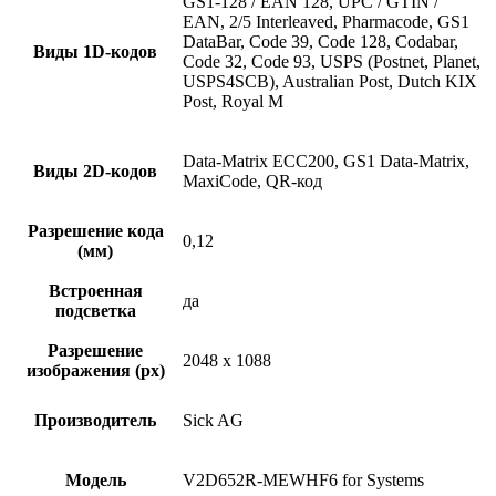
GS1-128 / EAN 128, UPC / GTIN /
EAN, 2/5 Interleaved, Pharmacode, GS1
DataBar, Code 39, Code 128, Codabar,
Виды 1D-кодов
Code 32, Code 93, USPS (Postnet, Planet,
USPS4SCB), Australian Post, Dutch KIX
Post, Royal M
Data-Matrix ECC200, GS1 Data-Matrix,
Виды 2D-кодов
MaxiCode, QR-код
Разрешение кода
0,12
(мм)
Встроенная
да
подсветка
Разрешение
2048 x 1088
изображения (px)
Производитель
Sick AG
Модель
V2D652R-MEWHF6 for Systems