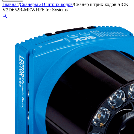
Главная
/
Сканеры 2D штрих-кодов
/
Сканер штрих-кодов SICK
V2D652R-MEWHF6 for Systems
🔍