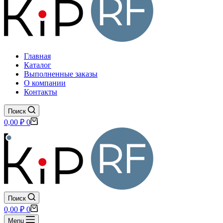
Главная
Каталог
Выполненные заказы
О компании
Контакты
Поиск
Корзина
0,00
₽
0
Поиск
Корзина
0,00
₽
0
Menu