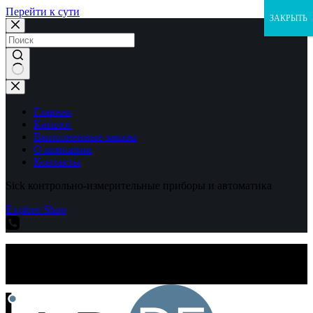
Перейти к сути
ЗАКРЫТЬ
Ничего
не
найдено
Главная
Каталог
Выполненные заказы
О компании
Контакты
Sick контрольно-измерительные приборы и автоматика
Explore Shop
Sick контрольно-измерительные приборы и автоматика