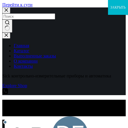
Перейти к сути
ЗАКРЫТЬ
Ничего
не
найдено
Главная
Каталог
Выполненные заказы
О компании
Контакты
Sick контрольно-измерительные приборы и автоматика
Explore Shop
Sick контрольно-измерительные приборы и автоматика