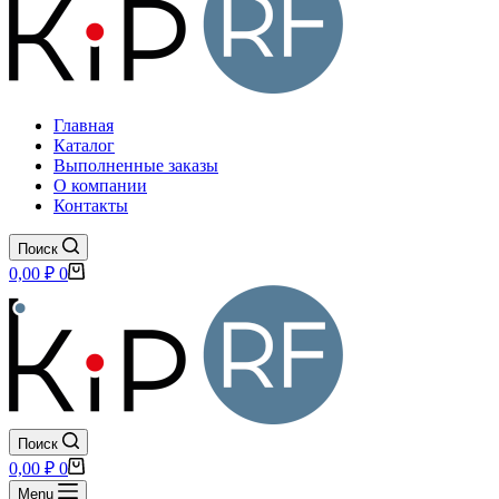
Главная
Каталог
Выполненные заказы
О компании
Контакты
Поиск
Корзина
0,00
₽
0
Поиск
Корзина
0,00
₽
0
Menu