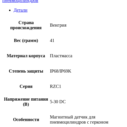
пневмоцилиндров
SICK
RZC1-
Детали
04ZRS-
KUB
Страна
Венгрия
происхождения
Вес (грамм)
41
Материал корпуса
Пластмасса
Степень защиты
IP68/IP69K
Серия
RZC1
Напряжение питания
5-30 DC
(В)
Магнитный датчик для
Особенности
пневмоцилиндров с герконом