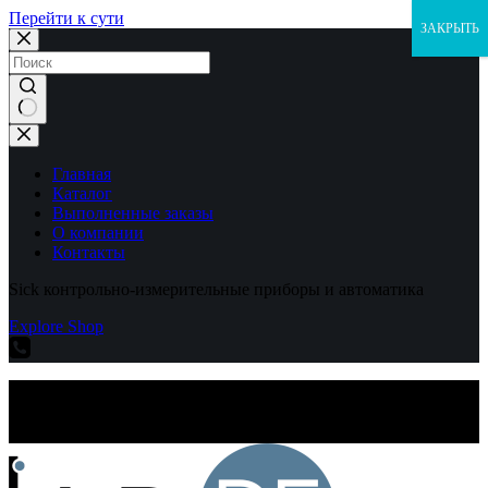
Перейти к сути
ЗАКРЫТЬ
Ничего
не
найдено
Главная
Каталог
Выполненные заказы
О компании
Контакты
Sick контрольно-измерительные приборы и автоматика
Explore Shop
Sick контрольно-измерительные приборы и автоматика