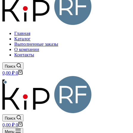
Главная
Каталог
Выполненные заказы
О компании
Контакты
Поиск
Корзина
0,00
₽
0
Поиск
Корзина
0,00
₽
0
Menu