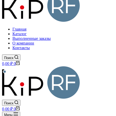
Главная
Каталог
Выполненные заказы
О компании
Контакты
Поиск
Корзина
0,00
₽
0
Поиск
Корзина
0,00
₽
0
Menu