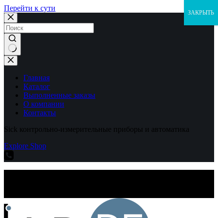
Перейти к сути
ЗАКРЫТЬ
Ничего
не
найдено
Главная
Каталог
Выполненные заказы
О компании
Контакты
Sick контрольно-измерительные приборы и автоматика
Explore Shop
Sick контрольно-измерительные приборы и автоматика