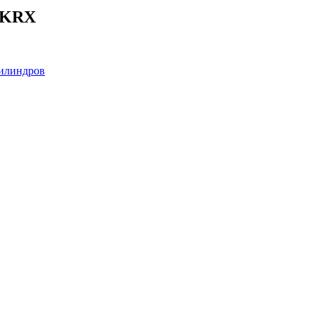
-KRX
илиндров