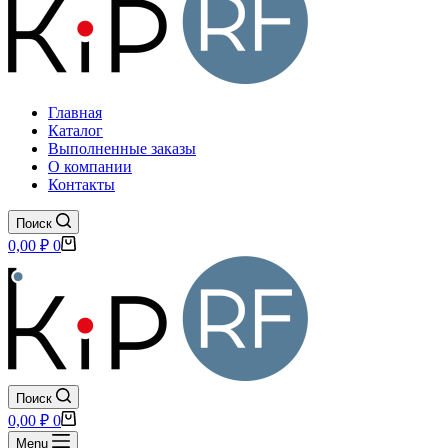
Главная
Каталог
Выполненные заказы
О компании
Контакты
Поиск
Корзина
0,00
₽
0
Поиск
Корзина
0,00
₽
0
Menu