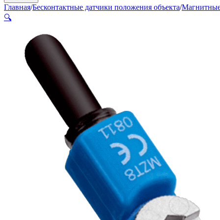
Главная
/
Бесконтактные датчики положения объекта
/
Магнитные
🔍