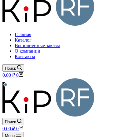
Главная
Каталог
Выполненные заказы
О компании
Контакты
Поиск
Корзина
0,00
₽
0
Поиск
Корзина
0,00
₽
0
Menu