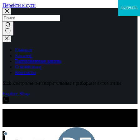
Перейти к сути
ЗАКРЫТЬ
Ничего
не
найдено
Главная
Каталог
Выполненные заказы
О компании
Контакты
Sick контрольно-измерительные приборы и автоматика
Explore Shop
Sick контрольно-измерительные приборы и автоматика