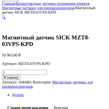
Главная
/
Бесконтактные датчики положения объекта
/
Магнитные датчики для пневмоцилиндров
/
Магнитный
датчик SICK MZT8-03VPS-KPD
🔍
Магнитный датчик SICK MZT8-
03VPS-KPD
10 963,00
₽
Артикул: MZT8-03VPS-KPD
Количество
товара
В корзину
Магнитный
Артикул:
1044461
Категория:
Магнитные датчики для
датчик
пневмоцилиндров
SICK
MZT8-
Детали
03VPS-
KPD
Страна происхождения
Венгрия