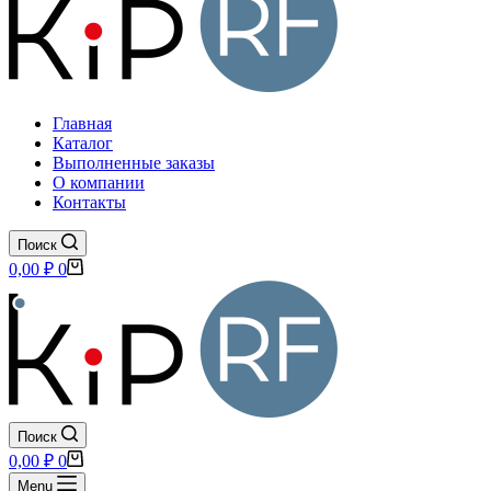
Главная
Каталог
Выполненные заказы
О компании
Контакты
Поиск
Корзина
0,00
₽
0
Поиск
Корзина
0,00
₽
0
Menu