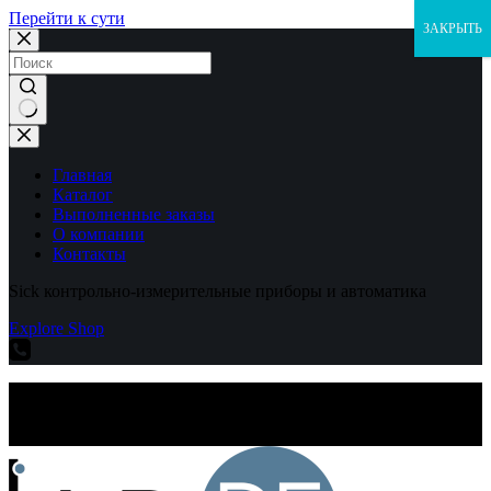
Перейти к сути
ЗАКРЫТЬ
Ничего
не
найдено
Главная
Каталог
Выполненные заказы
О компании
Контакты
Sick контрольно-измерительные приборы и автоматика
Explore Shop
Sick контрольно-измерительные приборы и автоматика