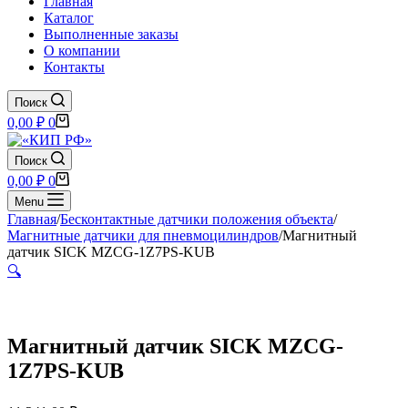
Главная
Каталог
Выполненные заказы
О компании
Контакты
Поиск
Корзина
0,00
₽
0
Поиск
Корзина
0,00
₽
0
Menu
Главная
/
Бесконтактные датчики положения объекта
/
Магнитные датчики для пневмоцилиндров
/
Магнитный
датчик SICK MZCG-1Z7PS-KUB
🔍
Магнитный датчик SICK MZCG-
1Z7PS-KUB