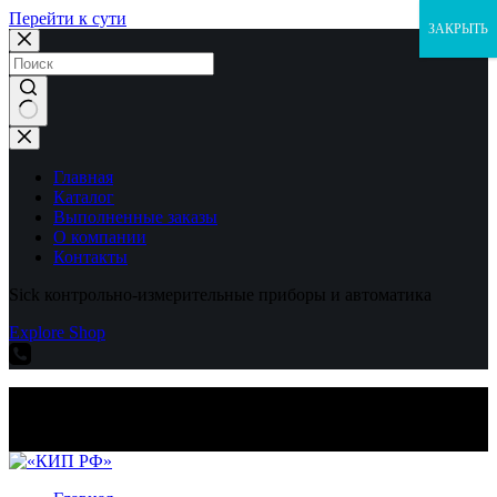
Перейти к сути
ЗАКРЫТЬ
Ничего
не
найдено
Главная
Каталог
Выполненные заказы
О компании
Контакты
Sick контрольно-измерительные приборы и автоматика
Explore Shop
Sick контрольно-измерительные приборы и автоматика