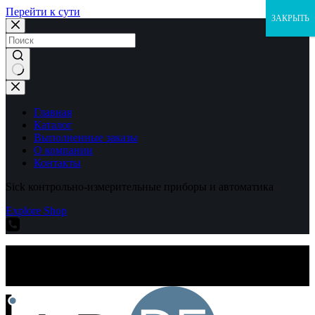
Перейти к сути
ЗАКРЫТЬ
Ничего
не
найдено
Главная
Каталог
Выполненные заказы
О компании
Контакты
Sick контрольно-измерительные приборы и автоматика
Explore Shop
Sick контрольно-измерительные приборы и автоматика