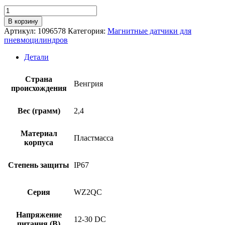
Количество
товара
В корзину
Магнитный
Артикул:
1096578
Категория:
Магнитные датчики для
датчик
пневмоцилиндров
SICK
MZ2Q-
Детали
CSSNSKR0S21
Страна
Венгрия
происхождения
Вес (грамм)
2,4
Материал
Пластмасса
корпуса
Степень защиты
IP67
Серия
WZ2QC
Напряжение
12-30 DC
питания (В)