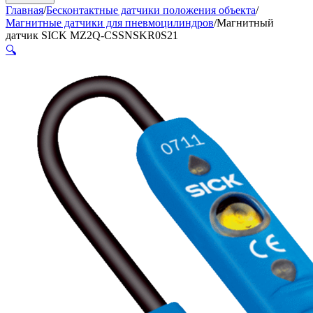
Главная
/
Бесконтактные датчики положения объекта
/
Магнитные датчики для пневмоцилиндров
/
Магнитный
датчик SICK MZ2Q-CSSNSKR0S21
🔍