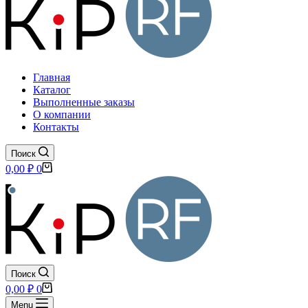
Главная
Каталог
Выполненные заказы
О компании
Контакты
Поиск
Корзина
0,00
₽
0
Поиск
Корзина
0,00
₽
0
Menu