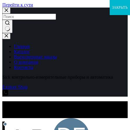
Перейти к сути
ЗАКРЫТЬ
Ничего
не
найдено
Главная
Каталог
Выполненные заказы
О компании
Контакты
Sick контрольно-измерительные приборы и автоматика
Explore Shop
Sick контрольно-измерительные приборы и автоматика