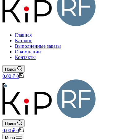
Главная
Каталог
Выполненные заказы
О компании
Контакты
Поиск
Корзина
0,00
₽
0
Поиск
Корзина
0,00
₽
0
Menu