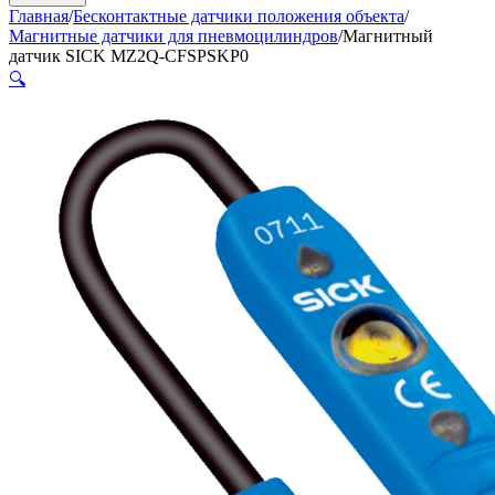
Главная
/
Бесконтактные датчики положения объекта
/
Магнитные датчики для пневмоцилиндров
/
Магнитный
датчик SICK MZ2Q-CFSPSKP0
🔍