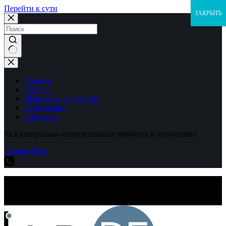
Перейти к сути
ЗАКРЫТЬ
Ничего
не
найдено
Главная
Каталог
Выполненные заказы
О компании
Контакты
Sick контрольно-измерительные приборы и автоматика
Explore Shop
Sick контрольно-измерительные приборы и автоматика