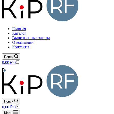
Главная
Каталог
Выполненные заказы
О компании
Контакты
Поиск
Корзина
0,00
₽
0
Поиск
Корзина
0,00
₽
0
Menu