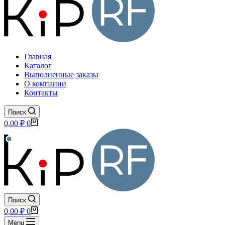
Главная
Каталог
Выполненные заказы
О компании
Контакты
Поиск
Корзина
0,00
₽
0
Поиск
Корзина
0,00
₽
0
Menu