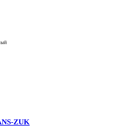
ный
ANS-ZUK