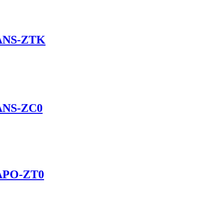
ANS-ZTK
ANS-ZC0
APO-ZT0