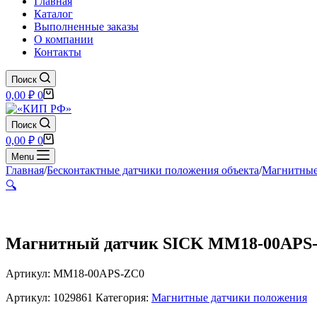
Главная
Каталог
Выполненные заказы
О компании
Контакты
Поиск
Корзина
0,00
₽
0
Поиск
Корзина
0,00
₽
0
Menu
Главная
/
Бесконтактные датчики положения объекта
/
Магнитные
🔍
Магнитный датчик SICK MM18-00APS
Артикул: MM18-00APS-ZC0
Артикул:
1029861
Категория:
Магнитные датчики положения