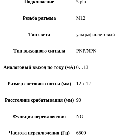
Подключение
5 pin
Резьба разъема
M12
Тип света
ультрафиолетовый
Тип выходного сигнала
PNP/NPN
Аналоговый выход по току (мА)
0…13
Размер светового пятна (мм)
12 x 12
Расстояние срабатывания (мм)
90
Функция переключения
NO
Частота переключения (Гц)
6500