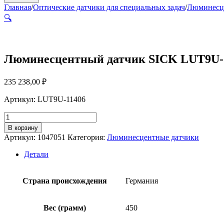
Главная
/
Оптические датчики для специальных задач
/
Люминесц
🔍
Люминесцентный датчик SICK LUT9U-
235 238,00
₽
Артикул: LUT9U-11406
Количество
товара
В корзину
Люминесцентный
Артикул:
1047051
Категория:
Люминесцентные датчики
датчик
SICK
Детали
LUT9U-
11406
Страна происхождения
Германия
Вес (грамм)
450