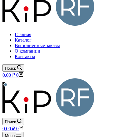
Главная
Каталог
Выполненные заказы
О компании
Контакты
Поиск
Корзина
0,00
₽
0
Поиск
Корзина
0,00
₽
0
Menu