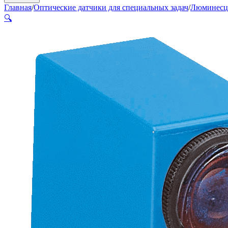
Главная
/
Оптические датчики для специальных задач
/
Люминесц
🔍