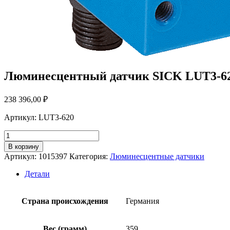
Люминесцентный датчик SICK LUT3-6
238 396,00
₽
Артикул: LUT3-620
Количество
товара
В корзину
Люминесцентный
Артикул:
1015397
Категория:
Люминесцентные датчики
датчик
SICK
Детали
LUT3-
620
Страна происхождения
Германия
Вес (грамм)
359