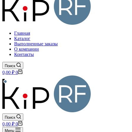
Главная
Каталог
Выполненные заказы
О компании
Контакты
Поиск
Корзина
0,00
₽
0
Поиск
Корзина
0,00
₽
0
Menu