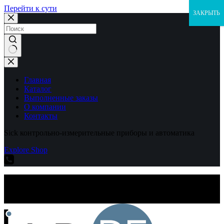
Перейти к сути
ЗАКРЫТЬ
Ничего
не
найдено
Главная
Каталог
Выполненные заказы
О компании
Контакты
Sick контрольно-измерительные приборы и автоматика
Explore Shop
Sick контрольно-измерительные приборы и автоматика