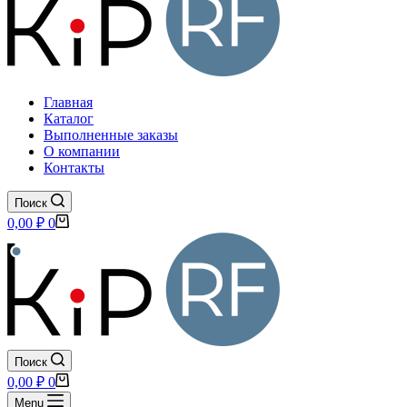
Главная
Каталог
Выполненные заказы
О компании
Контакты
Поиск
Корзина
0,00
₽
0
Поиск
Корзина
0,00
₽
0
Menu