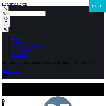
Перейти к сути
ЗАКРЫТЬ
Ничего
не
найдено
Главная
Каталог
Выполненные заказы
О компании
Контакты
Sick контрольно-измерительные приборы и автоматика
Explore Shop
Sick контрольно-измерительные приборы и автоматика