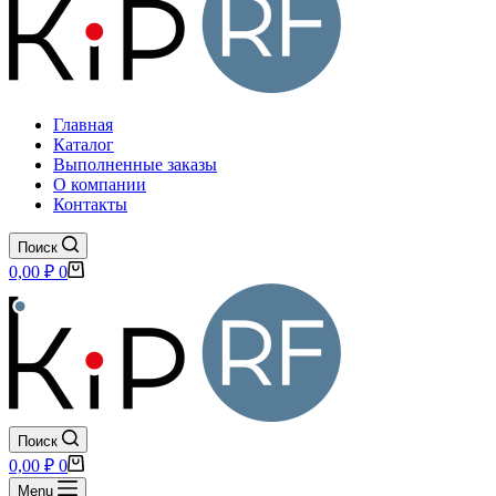
Главная
Каталог
Выполненные заказы
О компании
Контакты
Поиск
Корзина
0,00
₽
0
Поиск
Корзина
0,00
₽
0
Menu