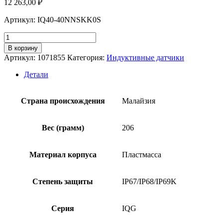
12 263,00
₽
Артикул: IQ40-40NNSKK0S
Количество
товара
В корзину
Индуктивный
Артикул:
1071855
Категория:
Индуктивные датчики
датчик
SICK
Детали
IQ40-
40NNSKK0S
Страна происхождения
Малайзия
Вес (грамм)
206
Материал корпуса
Пластмасса
Степень защиты
IP67/IP68/IP69K
Серия
IQG