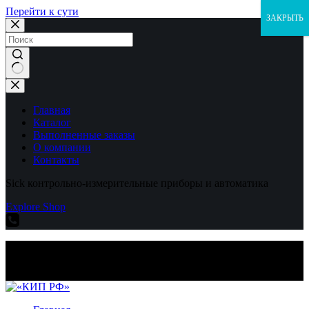
Перейти к сути
ЗАКРЫТЬ
Ничего
не
найдено
Главная
Каталог
Выполненные заказы
О компании
Контакты
Sick контрольно-измерительные приборы и автоматика
Explore Shop
Sick контрольно-измерительные приборы и автоматика