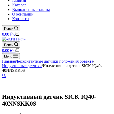
Главная
Каталог
Выполненные заказы
О компании
Контакты
Поиск
Корзина
0,00
₽
0
Поиск
Корзина
0,00
₽
0
Menu
Главная
/
Бесконтактные датчики положения объекта
/
Индуктивные датчики
/
Индуктивный датчик SICK IQ40-
40NNSKK0S
🔍
Индуктивный датчик SICK IQ40-
40NNSKK0S