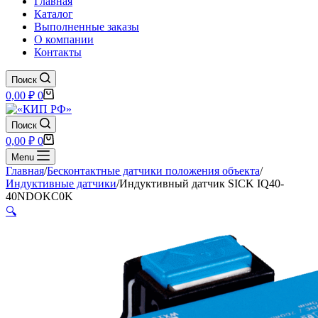
Главная
Каталог
Выполненные заказы
О компании
Контакты
Поиск
Корзина
0,00
₽
0
Поиск
Корзина
0,00
₽
0
Menu
Главная
/
Бесконтактные датчики положения объекта
/
Индуктивные датчики
/
Индуктивный датчик SICK IQ40-
40NDOKC0K
🔍