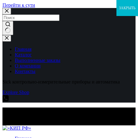
Перейти к сути
ЗАКРЫТЬ
Ничего
не
найдено
Главная
Каталог
Выполненные заказы
О компании
Контакты
Sick контрольно-измерительные приборы и автоматика
Explore Shop
Sick контрольно-измерительные приборы и автоматика