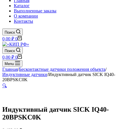
Главная
Каталог
Выполненные заказы
О компании
Контакты
Поиск
Корзина
0,00
₽
0
Поиск
Корзина
0,00
₽
0
Menu
Главная
/
Бесконтактные датчики положения объекта
/
Индуктивные датчики
/
Индуктивный датчик SICK IQ40-
20BPSKC0K
🔍
Индуктивный датчик SICK IQ40-
20BPSKC0K