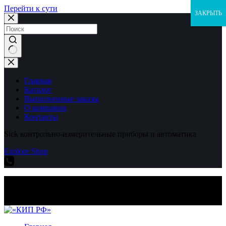
Перейти к сути
ЗАКРЫТЬ
Ничего
не
найдено
Главная
Каталог
Выполненные заказы
О компании
Контакты
Sick контрольно-измерительные приборы и автоматика
Explore Shop
Sick контрольно-измерительные приборы и автоматика