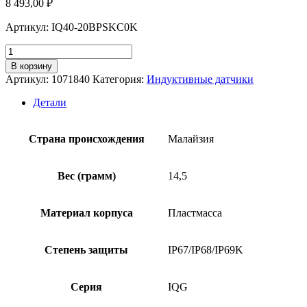
8 493,00
₽
Артикул: IQ40-20BPSKC0K
Количество
товара
В корзину
Индуктивный
Артикул:
1071840
Категория:
Индуктивные датчики
датчик
SICK
Детали
IQ40-
20BPSKC0K
Страна происхождения
Малайзия
Вес (грамм)
14,5
Материал корпуса
Пластмасса
Степень защиты
IP67/IP68/IP69K
Серия
IQG