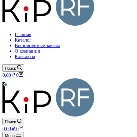
Главная
Каталог
Выполненные заказы
О компании
Контакты
Поиск
Корзина
0,00
₽
0
Поиск
Корзина
0,00
₽
0
Menu