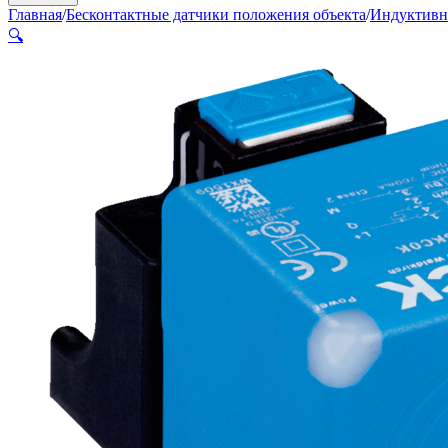
Главная
/
Бесконтактные датчики положения объекта
/
Индуктивн
🔍