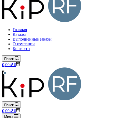
Главная
Каталог
Выполненные заказы
О компании
Контакты
Поиск
Корзина
0,00
₽
0
Поиск
Корзина
0,00
₽
0
Menu