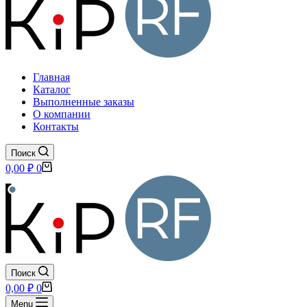
Главная
Каталог
Выполненные заказы
О компании
Контакты
Поиск
Корзина
0,00
₽
0
Поиск
Корзина
0,00
₽
0
Menu