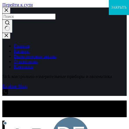
Перейти к сути
ЗАКРЫТЬ
Ничего
не
найдено
Главная
Каталог
Выполненные заказы
О компании
Контакты
Sick контрольно-измерительные приборы и автоматика
Explore Shop
Sick контрольно-измерительные приборы и автоматика