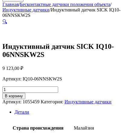
Главная
/
Бесконтактные датчики положения объекта
/
Индуктивные датчики
/
Индуктивный датчик SICK IQ10-
06NNSKW2S
🔍
Индуктивный датчик SICK IQ10-
06NNSKW2S
9 123,00
₽
Артикул: IQ10-06NNSKW2S
Количество
товара
В корзину
Индуктивный
Артикул:
1055459
Категория:
Индуктивные датчики
датчик
SICK
Детали
IQ10-
06NNSKW2S
Страна происхождения
Малайзия