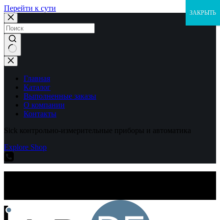
Перейти к сути
ЗАКРЫТЬ
Ничего
не
найдено
Главная
Каталог
Выполненные заказы
О компании
Контакты
Sick контрольно-измерительные приборы и автоматика
Explore Shop
Sick контрольно-измерительные приборы и автоматика