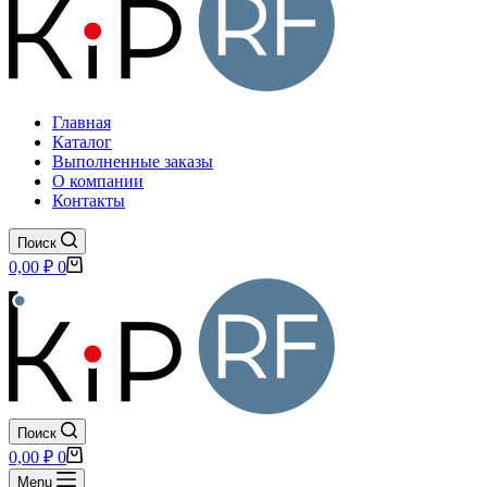
Главная
Каталог
Выполненные заказы
О компании
Контакты
Поиск
Корзина
0,00
₽
0
Поиск
Корзина
0,00
₽
0
Menu