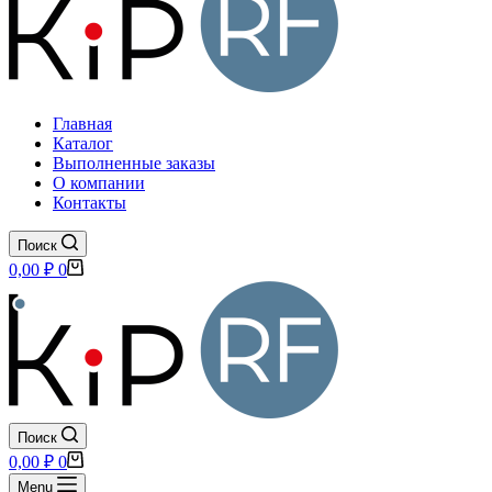
Главная
Каталог
Выполненные заказы
О компании
Контакты
Поиск
Корзина
0,00
₽
0
Поиск
Корзина
0,00
₽
0
Menu