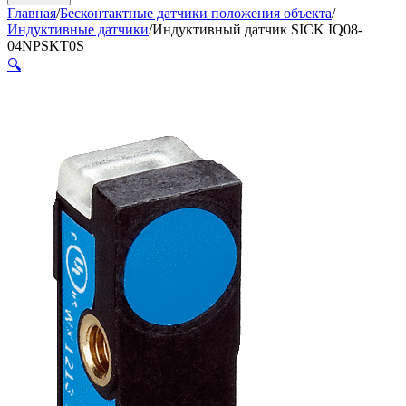
Главная
/
Бесконтактные датчики положения объекта
/
Индуктивные датчики
/
Индуктивный датчик SICK IQ08-
04NPSKT0S
🔍