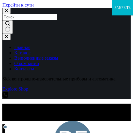
Перейти к сути
ЗАКРЫТЬ
Ничего
не
найдено
Главная
Каталог
Выполненные заказы
О компании
Контакты
Sick контрольно-измерительные приборы и автоматика
Explore Shop
Sick контрольно-измерительные приборы и автоматика