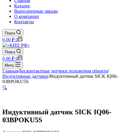
Главная
Каталог
Выполненные заказы
О компании
Контакты
Поиск
Корзина
0,00
₽
0
Поиск
Корзина
0,00
₽
0
Menu
Главная
/
Бесконтактные датчики положения объекта
/
Индуктивные датчики
/
Индуктивный датчик SICK IQ06-
03BPOKU5S
🔍
Индуктивный датчик SICK IQ06-
03BPOKU5S