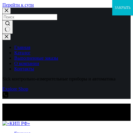
Перейти к сути
ЗАКРЫТЬ
Ничего
не
найдено
Главная
Каталог
Выполненные заказы
О компании
Контакты
Sick контрольно-измерительные приборы и автоматика
Explore Shop
Sick контрольно-измерительные приборы и автоматика