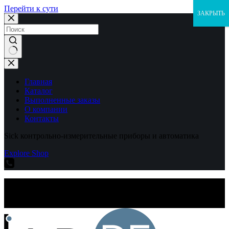
Перейти к сути
ЗАКРЫТЬ
Ничего
не
найдено
Главная
Каталог
Выполненные заказы
О компании
Контакты
Sick контрольно-измерительные приборы и автоматика
Explore Shop
Sick контрольно-измерительные приборы и автоматика