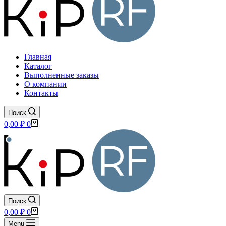
Главная
Каталог
Выполненные заказы
О компании
Контакты
Поиск
Корзина
0,00
₽
0
Поиск
Корзина
0,00
₽
0
Menu