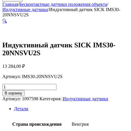
Главная
/
Бесконтактные датчики положения объекта
/
Индуктивные датчики
/
Индуктивный датчик SICK IMS30-
20NNSVU2S
🔍
Индуктивный датчик SICK IMS30-
20NNSVU2S
13 284,00
₽
Артикул: IMS30-20NNSVU2S
Количество
товара
В корзину
Индуктивный
Артикул:
1097598
Категория:
Индуктивные датчики
датчик
SICK
Детали
IMS30-
20NNSVU2S
Страна происхождения
Венгрия