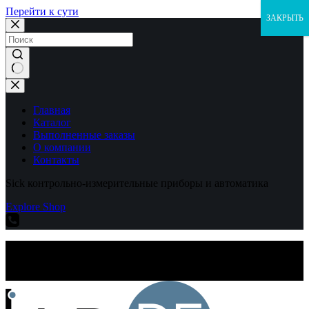
Перейти к сути
ЗАКРЫТЬ
Ничего
не
найдено
Главная
Каталог
Выполненные заказы
О компании
Контакты
Sick контрольно-измерительные приборы и автоматика
Explore Shop
Sick контрольно-измерительные приборы и автоматика