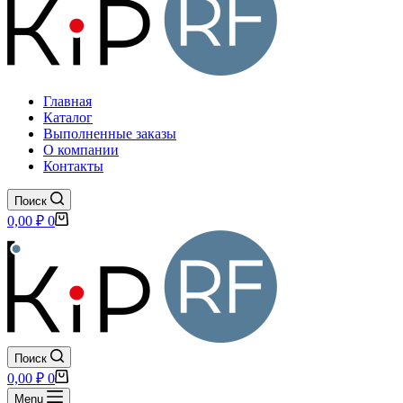
Главная
Каталог
Выполненные заказы
О компании
Контакты
Поиск
Корзина
0,00
₽
0
Поиск
Корзина
0,00
₽
0
Menu