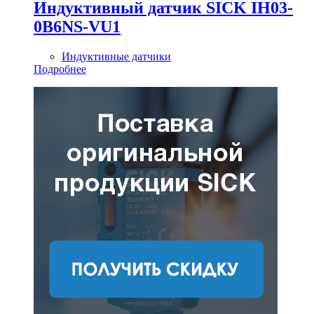
Индуктивный датчик SICK IH03-
0B6NS-VU1
Индуктивные датчики
Подробнее