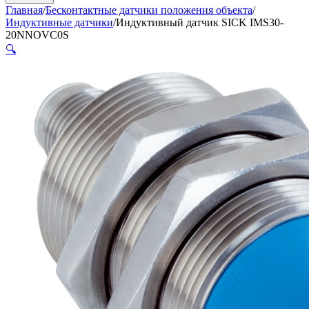
Главная
/
Бесконтактные датчики положения объекта
/
Индуктивные датчики
/
Индуктивный датчик SICK IMS30-
20NNOVC0S
🔍