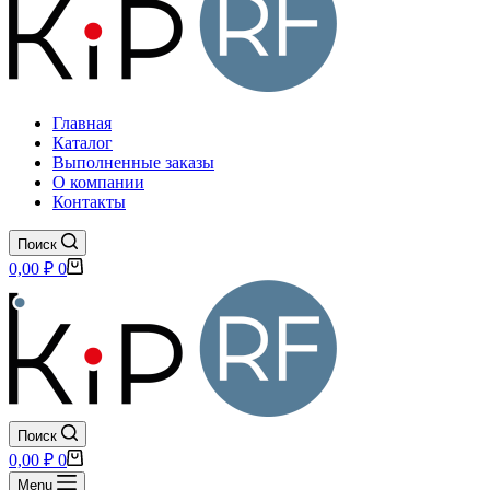
Главная
Каталог
Выполненные заказы
О компании
Контакты
Поиск
Корзина
0,00
₽
0
Поиск
Корзина
0,00
₽
0
Menu