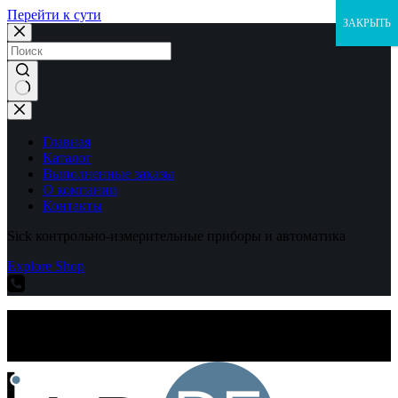
Перейти к сути
ЗАКРЫТЬ
Ничего
не
найдено
Главная
Каталог
Выполненные заказы
О компании
Контакты
Sick контрольно-измерительные приборы и автоматика
Explore Shop
Sick контрольно-измерительные приборы и автоматика