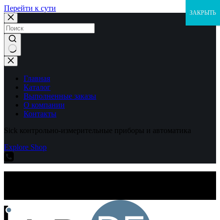
Перейти к сути
ЗАКРЫТЬ
Ничего
не
найдено
Главная
Каталог
Выполненные заказы
О компании
Контакты
Sick контрольно-измерительные приборы и автоматика
Explore Shop
Sick контрольно-измерительные приборы и автоматика