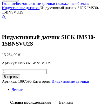
Главная
/
Бесконтактные датчики положения объекта
/
Индуктивные датчики
/
Индуктивный датчик SICK IMS30-
15BNSVU2S
🔍
Индуктивный датчик SICK IMS30-
15BNSVU2S
13 284,00
₽
Артикул: IMS30-15BNSVU2S
Количество
товара
В корзину
Индуктивный
Артикул:
1097596
Категория:
Индуктивные датчики
датчик
SICK
Детали
IMS30-
15BNSVU2S
Страна происхождения
Венгрия