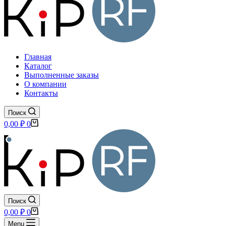
Главная
Каталог
Выполненные заказы
О компании
Контакты
Поиск
Корзина
0,00
₽
0
Поиск
Корзина
0,00
₽
0
Menu