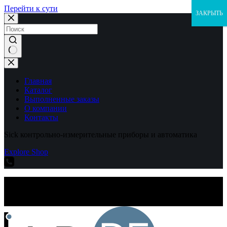
Перейти к сути
ЗАКРЫТЬ
Ничего
не
найдено
Главная
Каталог
Выполненные заказы
О компании
Контакты
Sick контрольно-измерительные приборы и автоматика
Explore Shop
Sick контрольно-измерительные приборы и автоматика