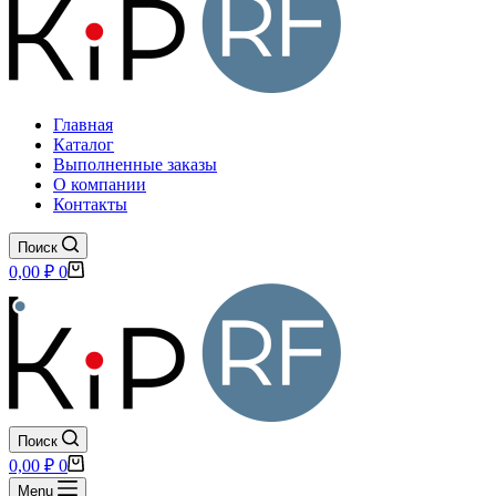
Главная
Каталог
Выполненные заказы
О компании
Контакты
Поиск
Корзина
0,00
₽
0
Поиск
Корзина
0,00
₽
0
Menu